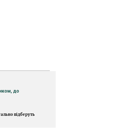
иком, до
уально підберуть